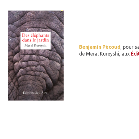
Benjamin Pécoud
, pour s
de Meral Kureyshi, aux
Édi