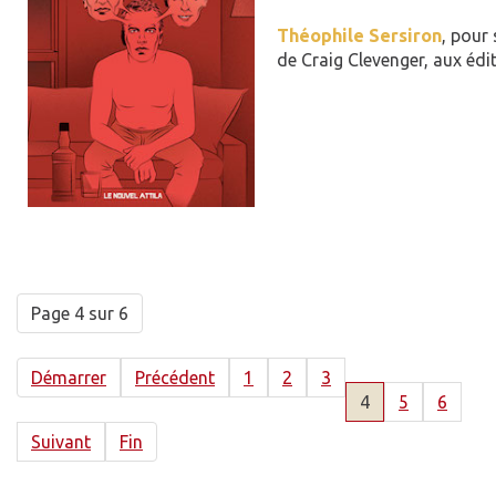
Théophile Sersiron
, pour
de Craig Clevenger, aux édi
Page 4 sur 6
Démarrer
Précédent
1
2
3
4
5
6
Suivant
Fin