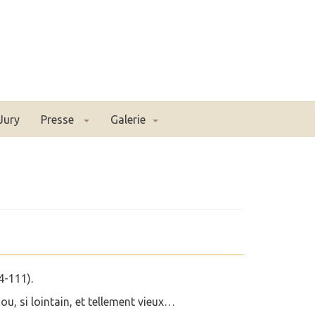
Jury
Presse
Galerie
4-111).
ou, si lointain, et tellement vieux…